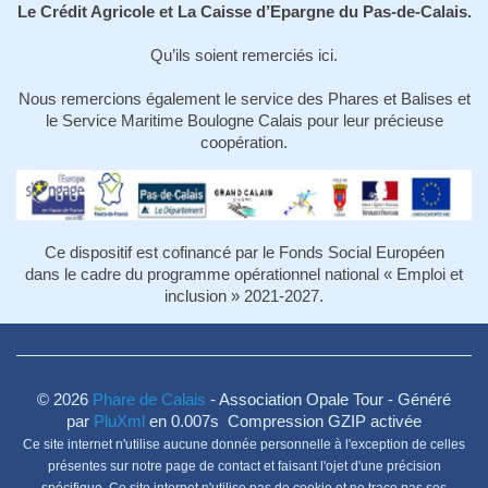
Le Crédit Agricole et La Caisse d’Epargne du Pas-de-Calais.
Qu’ils soient remerciés ici.
Nous remercions également le service des Phares et Balises et
le Service Maritime Boulogne Calais pour leur précieuse
coopération.
Ce dispositif est cofinancé par le Fonds Social Européen
dans le cadre du programme opérationnel national « Emploi et
inclusion » 2021-2027.
© 2026
Phare de Calais
- Association Opale Tour - Généré
par
PluXml
en 0.007s Compression GZIP activée
Ce site internet n'utilise aucune donnée personnelle à l'exception de celles
présentes sur notre page de contact et faisant l'ojet d'une précision